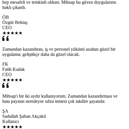
hep mesafeli ve temkinli oldum. Mihsap bu güven duygularımı
haklı çıkardı.
ÖB
Özgür Bektaş
CEO
★
★
★
★
★
Zamandan kazandıran, iş ve personel yükünü azaltan güzel bir
uygulama; geliştikçe daha da güzel olacak.
FK
Fatih Kadak
CEO
★
★
★
★
★
Mihsap'ı bir iki aydır kullanıyorum. Zamandan kazandırması ve
hata payının neredeyse sıfıra inmesi çok takdire şayandır.
ŞA
Sadullah Şaban Akçakıl
Kullanıcı
★
★
★
★
★