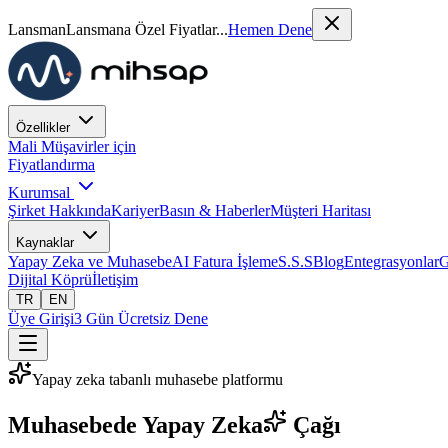
Lansman
Lansmana Özel Fiyatlar...
Hemen Dene
Özellikler
Mali Müşavirler için
Fiyatlandırma
Kurumsal
Şirket Hakkında
Kariyer
Basın & Haberler
Müşteri Haritası
Kaynaklar
Yapay Zeka ve Muhasebe
AI Fatura İşleme
S.S.S
Blog
Entegrasyonlar
G
Dijital Köprü
İletişim
TR
EN
Üye Girişi
3 Gün Ücretsiz Dene
Yapay zeka tabanlı muhasebe platformu
Muhasebede
Yapay Zeka
Çağı