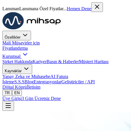
Lansman
Lansmana Özel Fiyatlar...
Hemen Dene
Özellikler
Mali Müşavirler için
Fiyatlandırma
Kurumsal
Şirket Hakkında
Kariyer
Basın & Haberler
Müşteri Haritası
Kaynaklar
Yapay Zeka ve Muhasebe
AI Fatura
İşleme
S.S.S
Blog
Entegrasyonlar
Geliştiriciler / API
Dijital Köprü
İletişim
TR
EN
Üye Girişi
3 Gün Ücretsiz Dene