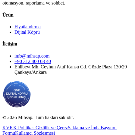
otomasyon, raporlama ve sohbet.
Ürün
Fiyatlandırma
Dijital Köprü
İletişim
info@mihsap.com
+90 312 400 03 40
Ehlibeyt Mh. Ceyhun Atuf Kansu Cd. Gözde Plaza 130/29
Çankaya/Ankara
©
2026
Mihsap.
Tüm hakları saklıdır.
KVKK Politikası
Gizlilik ve Çerez
Saklama ve İmha
Başvuru
Formu
Kullanıcı Sözleşmesi